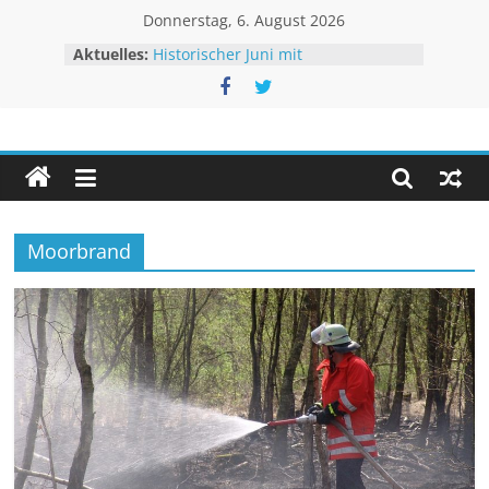
Zum
Donnerstag, 6. August 2026
Inhalt
Aktuelles:
Historischer Juni mit
springen
Rekordtemperaturen
Juli 2026 – Hochsommer mit Folgen
Rheinpegel mit neuen Rekorden
Unwetteragentur
Sturm BERTHA trifft USA
Extremes Niedrigwasser – kaum
Linderung
powered
by
Thomas
Moorbrand
Sävert