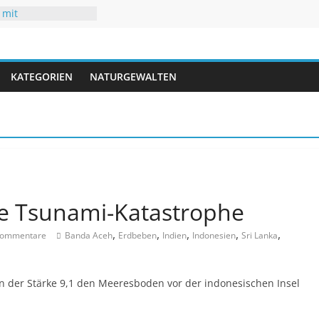
 mit
uren
hsommer mit Folgen
r
 neuen Rekorden
ifft USA
KATEGORIEN
NATURGEWALTEN
gwasser – kaum
re Tsunami-Katastrophe
,
,
,
,
,
Kommentare
Banda Aceh
Erdbeben
Indien
Indonesien
Sri Lanka
 der Stärke 9,1 den Meeresboden vor der indonesischen Insel