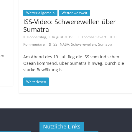
Wetter allgemein
Wetter weltweit
a
ISS-Video: Schwerewellen über
Sumatra
Donnerstag, 1. August 2019
Thomas Sävert
0
,
,
Kommentare
ISS
NASA; Schwerewellen
Sumatra
den
Am Abend des 19. Juli flog die ISS vom Indischen
Ozean kommend, über Sumatra hinweg. Durch die
starke Bewölkung ist
Weiterlesen
Nützliche Links