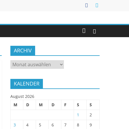
ARCHIV
ARCHIV
KALENDER
August 2026
M
D
M
D
F
S
S
1
2
3
4
5
6
7
8
9