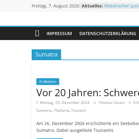
Zum
Freitag, 7. August 2026
Aktuelles:
Historischer Juni
Inhalt
Rekordtemperat
Juli 2026 – Hoc
springen
Unwetteragentu
Rheinpegel mit
Sturm BERTHA tr
IMPRESSUM
DATENSCHUTZERKLÄRUNG
Extremes Niedri
powered
Linderung
by
Thomas
Sumatra
Sävert
Erdbeben
Vor 20 Jahren: Schwe
Montag, 23. Dezember 2024
Thomas Sävert
0 
,
,
Sumatra
Thailand
Tsunami
Am 26. Dezember 2004 erschütterte ein Seebeben
Sumatra. Dabei ausgelöste Tsunamis