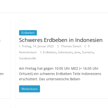
Erdbeben
a
Schweres Erdbeben in Indonesien
Freitag, 14. Januar 2022
Thomas Sävert
0
,
,
,
,
,
Kommentare
Erdbeben
Indonesien
Java
Sumatra
Sundastraße
Am Freitag hat gegen 10:05 Uhr MEZ (= 16:05 Uhr
den
Ortszeit) ein schweres Erdbeben Teile Indonesiens
erschüttert. Das unterseeische Beben
Weiterlesen