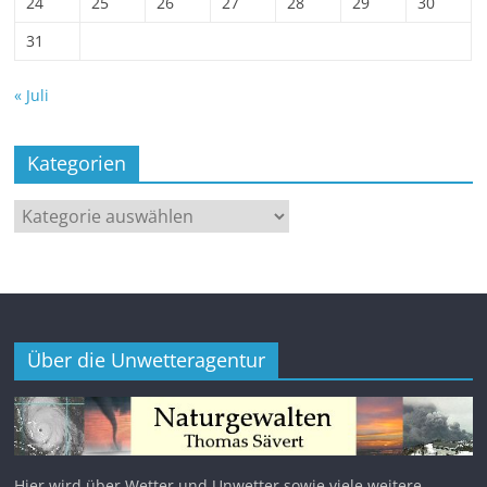
24
25
26
27
28
29
30
31
« Juli
Kategorien
Kategorien
Über die Unwetteragentur
Hier wird über Wetter und Unwetter sowie viele weitere