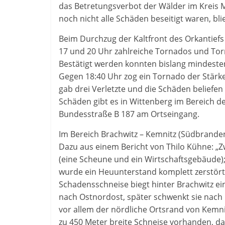
das Betretungsverbot der Wälder im Kreis 
noch nicht alle Schäden beseitigt waren, bli
Beim Durchzug der Kaltfront des Orkantie
17 und 20 Uhr zahlreiche Tornados und Tor
Bestätigt werden konnten bislang mindest
Gegen 18:40 Uhr zog ein Tornado der Stärke
gab drei Verletzte und die Schäden beliefen
Schäden gibt es in Wittenberg im Bereich d
Bundesstraße B 187 am Ortseingang.
Im Bereich Brachwitz – Kemnitz (Südbranden
Dazu aus einem Bericht von Thilo Kühne: „Z
(eine Scheune und ein Wirtschaftsgebäude); 
wurde ein Heuunterstand komplett zerstört.
Schadensschneise biegt hinter Brachwitz ei
nach Ostnordost, später schwenkt sie nach O
vor allem der nördliche Ortsrand von Kemni
zu 450 Meter breite Schneise vorhanden, da