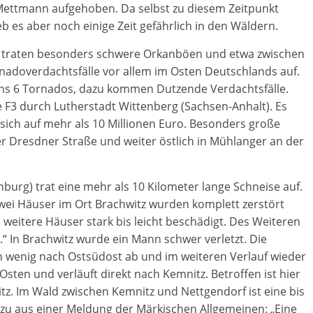
Mettmann aufgehoben. Da selbst zu diesem Zeitpunkt
eb es aber noch einige Zeit gefährlich in den Wäldern.
fs traten besonders schwere Orkanböen und etwa zwischen
nadoverdachtsfälle vor allem im Osten Deutschlands auf.
ens 6 Tornados, dazu kommen Dutzende Verdachtsfälle.
 F3 durch Lutherstadt Wittenberg (Sachsen-Anhalt). Es
 sich auf mehr als 10 Millionen Euro. Besonders große
er Dresdner Straße und weiter östlich in Mühlanger an der
burg) trat eine mehr als 10 Kilometer lange Schneise auf.
wei Häuser im Ort Brachwitz wurden komplett zerstört
weitere Häuser stark bis leicht beschädigt. Des Weiteren
“ In Brachwitz wurde ein Mann schwer verletzt. Die
n wenig nach Ostsüdost ab und im weiteren Verlauf wieder
sten und verläuft direkt nach Kemnitz. Betroffen ist hier
tz. Im Wald zwischen Kemnitz und Nettgendorf ist eine bis
zu aus einer Meldung der Märkischen Allgemeinen: „Eine