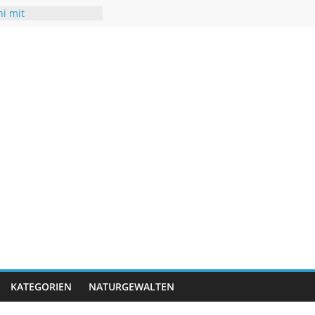
ni mit
turen
chsommer mit Folgen
r
t neuen Rekorden
rifft USA
rigwasser – kaum
KATEGORIEN
NATURGEWALTEN