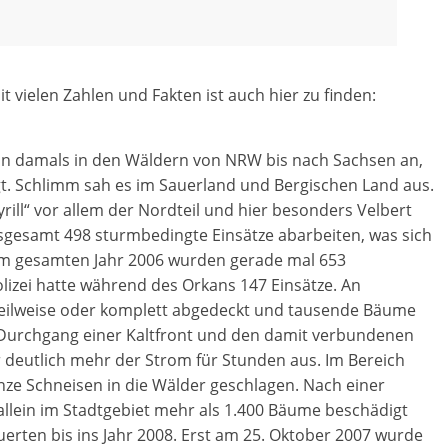
it vielen Zahlen und Fakten ist auch hier zu finden:
an damals in den Wäldern von NRW bis nach Sachsen an,
. Schlimm sah es im Sauerland und Bergischen Land aus.
ill“ vor allem der Nordteil und hier besonders Velbert
sgesamt 498 sturmbedingte Einsätze abarbeiten, was sich
 Im gesamten Jahr 2006 wurden gerade mal 653
olizei hatte während des Orkans 147 Einsätze. An
eilweise oder komplett abgedeckt und tausende Bäume
t Durchgang einer Kaltfront und den damit verbundenen
deutlich mehr der Strom für Stunden aus. Im Bereich
ze Schneisen in die Wälder geschlagen. Nach einer
allein im Stadtgebiet mehr als 1.400 Bäume beschädigt
erten bis ins Jahr 2008. Erst am 25. Oktober 2007 wurde