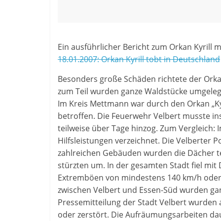
Ein ausführlicher Bericht zum Orkan Kyrill m
18.01.2007: Orkan Kyrill tobt in Deutschland
Besonders große Schäden richtete der Ork
zum Teil wurden ganze Waldstücke umgelegt
Im Kreis Mettmann war durch den Orkan „Kyr
betroffen. Die Feuerwehr Velbert musste in
teilweise über Tage hinzog. Zum Vergleich:
Hilfsleistungen verzeichnet. Die Velberter P
zahlreichen Gebäuden wurden die Dächer t
stürzten um. In der gesamten Stadt fiel mi
Extremböen von mindestens 140 km/h oder 
zwischen Velbert und Essen-Süd wurden gan
Pressemitteilung der Stadt Velbert wurden 
oder zerstört. Die Aufräumungsarbeiten dau