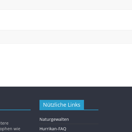
Nützliche Links
Naturgewalten
itere
rophen wie
Hurrikan-FAQ