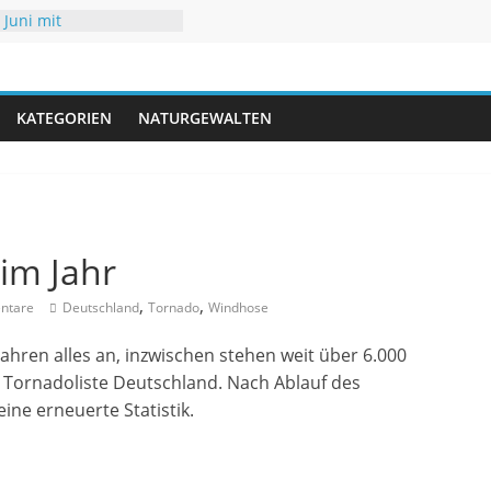
 Juni mit
eraturen
 Hochsommer mit Folgen
r
 mit neuen Rekorden
A trifft USA
KATEGORIEN
NATURGEWALTEN
iedrigwasser – kaum
im Jahr
,
,
ntare
Deutschland
Tornado
Windhose
Jahren alles an, inzwischen stehen weit über 6.000
 Tornadoliste Deutschland. Nach Ablauf des
eine erneuerte Statistik.