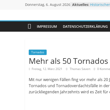
Zum
Donnerstag, 6. August 2026
Aktuelles:
Historischer
Inhalt
Rekordtemp
Juli 2026 –
springen
Unwetteragentu
Rheinpegel
Sturm BERTH
IMPRESSUM
DATENSCHUTZERKLÄRUNG
Extremes N
powered
Linderung
by
Thomas
Sävert
Tornados
Mehr als 50 Tornados 
Freitag, 12. März 2021
Thomas Sävert
0 Komme
Mit nur wenigen Fällen fing vor mehr als 20 
Tornados und Tornadoverdachtsfälle in der
zurückliegenden Jahrzehnts wird es Zeit für 