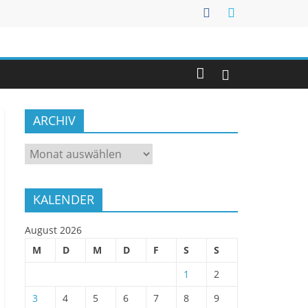
ARCHIV
ARCHIV
KALENDER
August 2026
M
D
M
D
F
S
S
1
2
3
4
5
6
7
8
9