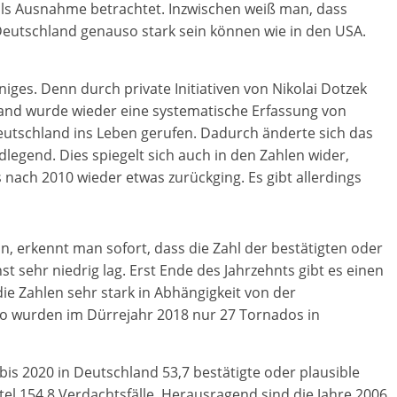
als Ausnahme betrachtet. Inzwischen weiß man, dass
 Deutschland genauso stark sein können wie in den USA.
niges. Denn durch private Initiativen von Nikolai Dotzek
and wurde wieder eine systematische Erfassung von
utschland ins Leben gerufen. Dadurch änderte sich das
egend. Dies spiegelt sich auch in den Zahlen wider,
s nach 2010 wieder etwas zurückging. Es gibt allerdings
n, erkennt man sofort, dass die Zahl der bestätigten oder
st sehr niedrig lag. Erst Ende des Jahrzehnts gibt es einen
e Zahlen sehr stark in Abhängigkeit von der
So wurden im Dürrejahr 2018 nur 27 Tornados in
bis 2020 in Deutschland 53,7 bestätigte oder plausible
l 154,8 Verdachtsfälle. Herausragend sind die Jahre 2006