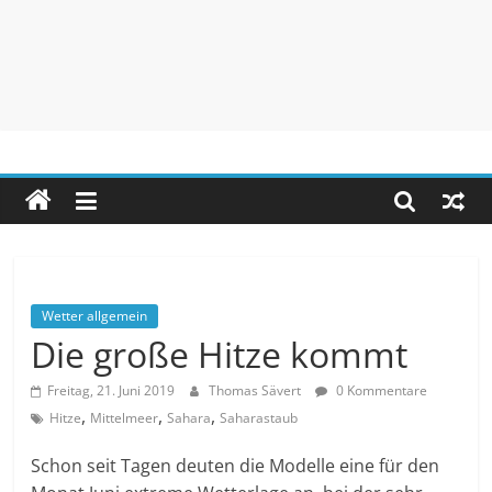
Unwetteragentur
powered
by
Thomas
Sävert
Wetter allgemein
Die große Hitze kommt
Freitag, 21. Juni 2019
Thomas Sävert
0 Kommentare
,
,
,
Hitze
Mittelmeer
Sahara
Saharastaub
Schon seit Tagen deuten die Modelle eine für den