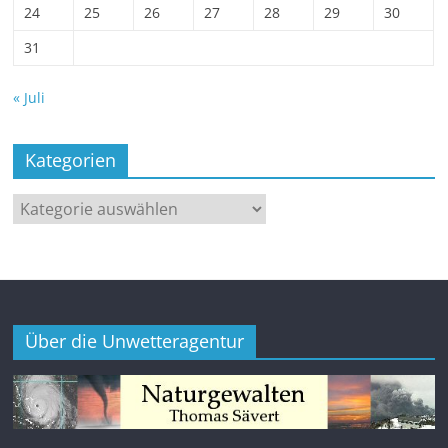
24
25
26
27
28
29
30
31
« Juli
Kategorien
Kategorien
Über die Unwetteragentur