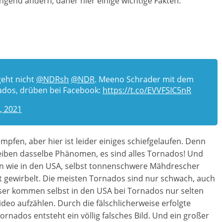
ngend ändern, daher hier einige wichtige Fakten.
eht nicht
@NDRsh
@NDR
. Meeno Schrader mit dem
ados, drüben bei Facebook:
https://t.co/EVVFSIC5nR
, 2021
mpfen, aber hier ist leider einiges schiefgelaufen. Denn
iben dasselbe Phänomen, es sind alles Tornados! Und
n wie in den USA, selbst tonnenschwere Mähdrescher
t gewirbelt. Die meisten Tornados sind nur schwach, auch
er kommen selbst in den USA bei Tornados nur selten
ideo aufzählen. Durch die fälschlicherweise erfolgte
ados entsteht ein völlig falsches Bild. Und ein großer