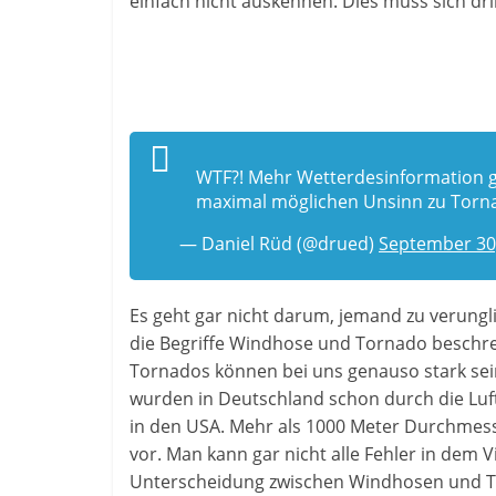
einfach nicht auskennen. Dies muss sich dri
WTF?! Mehr Wetterdesinformation g
maximal möglichen Unsinn zu Torn
— Daniel Rüd (@drued)
September 30
Es geht gar nicht darum, jemand zu verungli
die Begriffe Windhose und Tornado beschre
Tornados können bei uns genauso stark sei
wurden in Deutschland schon durch die Luf
in den USA. Mehr als 1000 Meter Durchmess
vor. Man kann gar nicht alle Fehler in dem V
Unterscheidung zwischen Windhosen und Torn