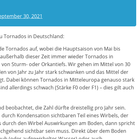
eptember 30, 2021
zu Tornados in Deutschland:
de Tornados auf, wobei die Hauptsaison von Mai bis
außerhalb dieser Zeit immer wieder Tornados in
von Sturm- oder Orkantiefs. Wir gehen im Mittel von 30
len von Jahr zu Jahr stark schwanken und das Mittel der
iegt. Dabei können Tornados in Mitteleuropa genauso stark
nd allerdings schwach (Stärke F0 oder F1) – dies gilt auch
beobachtet, die Zahl dürfte dreistellig pro Jahr sein.
 durch Kondensation sichtbaren Teil eines Wirbels, der
 es durch den Wirbel Auswirkungen am Boden, dann spricht
rchgehend sichtbar sein muss. Direkt über dem Boden
taub (oder aufgewirbeltes Wasser) oder auch