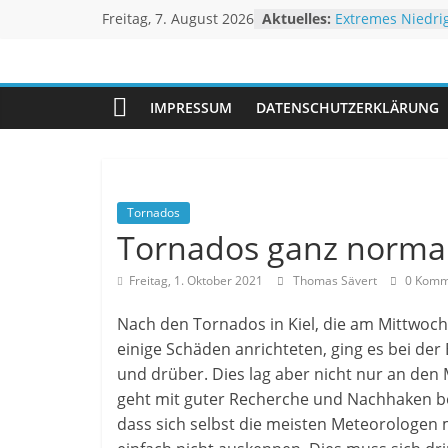
Zum
Freitag, 7. August 2026
Aktuelles:
Extremes Niedri
Inhalt
Linderung
Historischer Juni
springen
Unwetteragentu
Rekordtemperat
Juli 2026 – Hoc
IMPRESSUM
DATENSCHUTZERKLÄRUNG
Rheinpegel mit 
powered
Sturm BERTHA tr
by
Thomas
Sävert
Tornados
Tornados ganz normal
Freitag, 1. Oktober 2021
Thomas Sävert
0 Komm
Nach den Tornados in Kiel, die am Mittwoch
einige Schäden anrichteten, ging es bei der
und drüber. Dies lag aber nicht nur an den 
geht mit guter Recherche und Nachhaken bei
dass sich selbst die meisten Meteorologen 