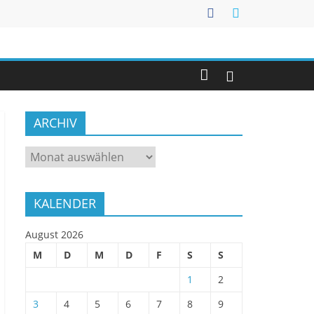
ARCHIV
ARCHIV
KALENDER
August 2026
M
D
M
D
F
S
S
1
2
3
4
5
6
7
8
9