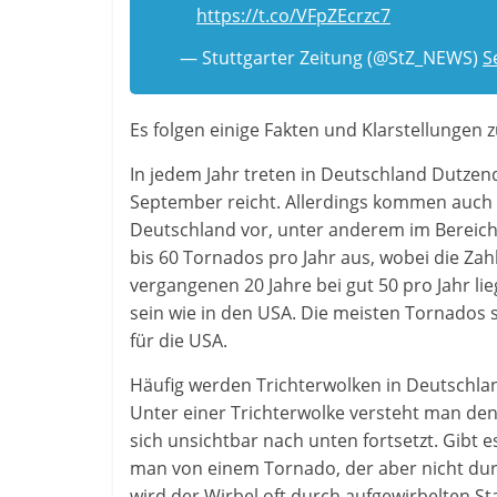
https://t.co/VFpZEcrzc7
— Stuttgarter Zeitung (@StZ_NEWS)
S
Es folgen einige Fakten und Klarstellungen 
In jedem Jahr treten in Deutschland Dutzen
September reicht. Allerdings kommen auch 
Deutschland vor, unter anderem im Bereich 
bis 60 Tornados pro Jahr aus, wobei die Zah
vergangenen 20 Jahre bei gut 50 pro Jahr l
sein wie in den USA. Die meisten Tornados si
für die USA.
Häufig werden Trichterwolken in Deutschland 
Unter einer Trichterwolke versteht man den
sich unsichtbar nach unten fortsetzt. Gibt
man von einem Tornado, der aber nicht du
wird der Wirbel oft durch aufgewirbelten S