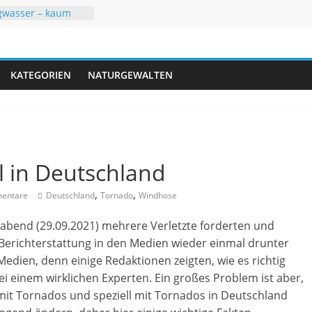
gwasser – kaum
 mit
r
uren
hsommer mit Folgen
KATEGORIEN
NATURGEWALTEN
neuen Rekorden
ifft USA
 in Deutschland
,
,
entare
Deutschland
Tornado
Windhose
abend (29.09.2021) mehrere Verletzte forderten und
 Berichterstattung in den Medien wieder einmal drunter
Medien, denn einige Redaktionen zeigten, wie es richtig
 einem wirklichen Experten. Ein großes Problem ist aber,
mit Tornados und speziell mit Tornados in Deutschland