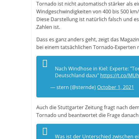
Tornado ist nicht automatisch stärker als e
Windgeschwindigkeiten von 400 bis 500 km/
Diese Darstellung ist natürlich falsch und e
Zahlen ist.
Dass es ganz anders geht, zeigt das Magazi
bei einem tatsächlichen Tornado-Experten n
Nach Windhose in Kiel: Experte: "
Deutschland dazu"
https://t.co/MU
— stern (@sternde)
October 1, 2021
Auch die Stuttgarter Zeitung fragt nach d
Tornado und beantwortet die Frage danach k
Was ist der Unterschied zwischen 