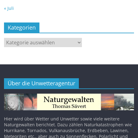
« Juli
Kategorien
Kategorien
Über die Unwetteragentur
Hier wird über Wetter und Unwetter sowie viele weitere
Naturgewalten berichtet. Dazu zählen Naturkatastrophen wie
Hurrikane, Tornados, Vulkanausbrüche, Erdbeben, Lawinen,
Meteoriten etc., aber auch zu Sonnenflecken, Polarlicht und