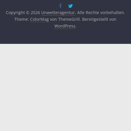
Copyright © 2026
Unwetteragentur
. Alle Rechte vorbehalten.
Theme:
ColorMag
von ThemeGrill. Bereitgestellt von
WordPress
.