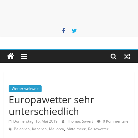
Unwetteragentur
powered
by
Thomas
Sävert
Wetter weltweit
Europawetter sehr
unterschiedlich
Donnerstag, 16. Mai 2019
Thomas Sävert
0 Kommentare
,
,
,
,
Balearen
Kanaren
Mallorca
Mittelmeer
Reisewetter