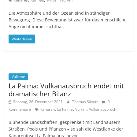
Kanaren
Karman
Wirbel
Wolken
Die Atmosphäre und der Ozean sind in ständiger
Bewegung. Diese Bewegung ist zwar für das menschliche
Auge nicht immer sichtbar,
Weiterlesen
Vulkane
La Palma: Vulkanausbruch endet mit
dramatischer Bilanz
Sonntag, 26. Dezember 2021
Thomas Sävert
0
,
,
,
Kommentare
Kanaren
La Palma
Vulkan
Vulkanausbruch
Blühende Landschaften, gesprenkelt mit Landhäusern,
Straßen, Pools und Pflanzen – so sah die Westflanke der
Kanareninsel La Palma aus, bevor