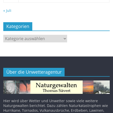
« Juli
Kategorien
Kategorien
Über die Unwetteragentur
Hier wird über Wetter und Unwetter sowie viele weitere
Naturgewalten berichtet. Dazu zählen Naturkatastrophen wie
Hurrikane, Tornados, Vulkanausbrüche, Erdbeben, Lawinen,