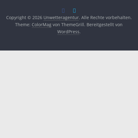
Copyright © 2026
Unwetteragentur
. Alle Rechte vorbehalten.
Theme:
ColorMag
von ThemeGrill. Bereitgestellt von
WordPress
.