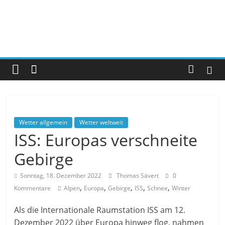
Wetter allgemein
Wetter weltweit
ISS: Europas verschneite
Gebirge
Sonntag, 18. Dezember 2022
Thomas Sävert
0
,
,
,
,
,
Kommentare
Alpen
Europa
Gebirge
ISS
Schnee
Winter
Als die Internationale Raumstation ISS am 12.
Dezember 2022 über Europa hinweg flog, nahmen