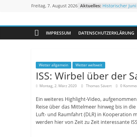
Zum
Freitag, 7. August 2026
Aktuelles:
Historischer Juni
Inhalt
Rekordtemperat
Juli 2026 – Hoc
springen
Unwetteragentu
Rheinpegel mit 
Sturm BERTHA tr
IMPRESSUM
DATENSCHUTZERKLÄRUNG
Extremes Niedri
powered
Linderung
by
Thomas
Sävert
Wetter allgemein
Wetter weltweit
ISS: Wirbel über der 
Montag, 2. März 2020
Thomas Sävert
0 Kommen
Ein weiteres Highlight-Video, aufgenommen 
Reise über das Mittelmeer hinweg bis in di
Luft- und Raumfahrt (DLR) in Kooperation
werden hier von Zeit zu Zeit interessante IS