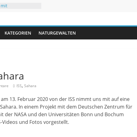
 mit
uren
hsommer mit Folgen
r
neuen Rekorden
ifft USA
KATEGORIEN
NATURGEWALTEN
gwasser – kaum
Sahara
,
tare
ISS
Sahara
am 13. Februar 2020 von der ISS nimmt uns mit auf eine
e Sahara. In einem Projekt mit dem Deutschen Zentrum für
 mit der NASA und den Universitäten Bonn und Bochum
S-Videos und Fotos vorgestellt.