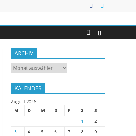
ARCHIV
ARCHIV
KALENDER
August 2026
M
D
M
D
F
S
S
1
2
3
4
5
6
7
8
9