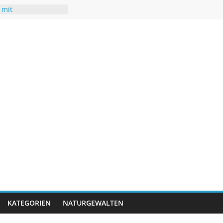
 mit
uren
hsommer mit Folgen
r
 neuen Rekorden
ifft USA
gwasser – kaum
KATEGORIEN
NATURGEWALTEN