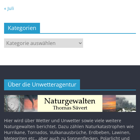
« Juli
Kategorien
Kategorien
Über die Unwetteragentur
Hier wird über Wetter und Unwetter sowie viele weitere
Naturgewalten berichtet. Dazu zählen Naturkatastrophen wie
Hurrikane, Tornados, Vulkanausbrüche, Erdbeben, Lawinen,
Meteoriten etc., aber auch zu Sonnenflecken, Polarlicht und