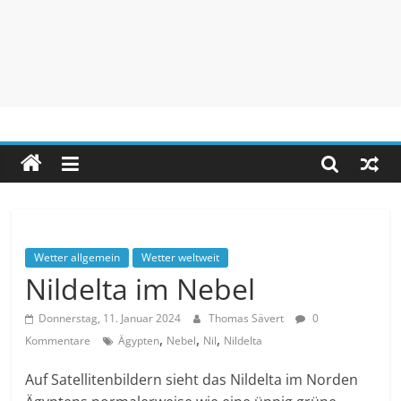
Unwetteragentur
powered
by
Thomas
Sävert
Wetter allgemein
Wetter weltweit
Nildelta im Nebel
Donnerstag, 11. Januar 2024
Thomas Sävert
0
,
,
,
Kommentare
Ägypten
Nebel
Nil
Nildelta
Auf Satellitenbildern sieht das Nildelta im Norden