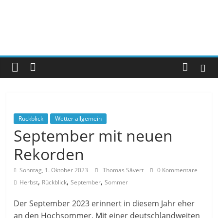
Rückblick
Wetter allgemein
September mit neuen
Rekorden
Sonntag, 1. Oktober 2023
Thomas Sävert
0 Kommentare
,
,
,
Herbst
Rückblick
September
Sommer
Der September 2023 erinnert in diesem Jahr eher
an den Hochsommer. Mit einer deutschlandweiten