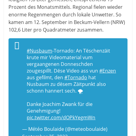
Prozent des Monatsmittels. Regional fielen wieder
enorme Regenmengen durch lokale Unwetter. So
kamen am 12. September in Beckum-Vellern (NRW)
102,6 Liter pro Quadratmeter zusammen.
#Nusbaum
-Tornado: An Tëschenzäit
krute mir Videomaterial vum
vergaangenen Donneschden
zougespillt. Dëse Video ass vun
#Enzen
aus gefilmt, den
#Tornado
hat
Nusbaum zu dësem Zäitpunkt also
schonn hannert sech. 🌪️
Danke Joachim Zwank für die
Genehmigung!
pic.twitter.com/dOPkYegmWn
— Météo Boulaide (@meteoboulaide)