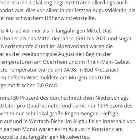
peraturen. Lokal eng begrenzt traten allerdings auch
ados aus, dies vor allem in der letzten Augustdekade, als
 bei nur schwachem Höhenwind einstellte.
s 4 Grad wärmer als in langjährigen Mittel. Das
d höher als das Mittel der Jahre 1991 bis 2020 und sogar
Im Nordseeumfeld und im Alpenvorland waren die
r es der zweitsonnigste August seit Beginn der
 Temperaturen am Oberrhein und im Rhein-Main-Gebiet
hste Temperatur wurde am 04.08. in Bad Kreuznach
den tiefsten Wert meldete am Morgen des 07.08.
e mit frischen 3,0 Grad.
inmal 30 Prozent des durchschnittlichen Niederschlags
9,0 Liter pro Quadratmeter und damit nur 13 Prozent des
brachten nur sehr lokal große Regenmengen. Heftige
 auf und in Wertach-Bichel im Allgäu fielen innerhalb von
Im ganzen Monat waren es im August in Konstanz am
Doppelte des langjährigen Mittelwertes.