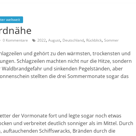
ter weltweit
rdnähe
,
,
,
,
0 Kommentare
2022
August
Deutschland
Rückblick
Sommer
agzeilen und gehört zu den wärmsten, trockensten und
ungen. Schlagzeilen machten nicht nur die Hitze, sondern
er Waldbrandgefahr und sinkenden Pegelständen, aber
Sonnenschein stellten die drei Sommermonate sogar das
ter der Vormonate fort und legte sogar noch etwas
cken und verbreitet deutlich sonniger als im Mittel. Durch
n, auftauchenden Schiffswracks, Bränden durch die