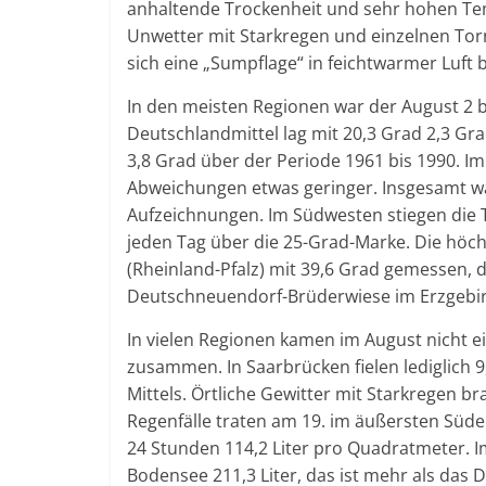
anhaltende Trockenheit und sehr hohen Tem
Unwetter mit Starkregen und einzelnen Torn
sich eine „Sumpflage“ in feichtwarmer Luft
In den meisten Regionen war der August 2 bi
Deutschlandmittel lag mit 20,3 Grad 2,3 Gra
3,8 Grad über der Periode 1961 bis 1990. 
Abweichungen etwas geringer. Insgesamt wa
Aufzeichnungen. Im Südwesten stiegen die
jeden Tag über die 25-Grad-Marke. Die höc
(Rheinland-Pfalz) mit 39,6 Grad gemessen, 
Deutschneuendorf-Brüderwiese im Erzgebirg
In vielen Regionen kamen im August nicht e
zusammen. In Saarbrücken fielen lediglich 
Mittels. Örtliche Gewitter mit Starkregen 
Regenfälle traten am 19. im äußersten Süden
24 Stunden 114,2 Liter pro Quadratmeter. 
Bodensee 211,3 Liter, das ist mehr als das 