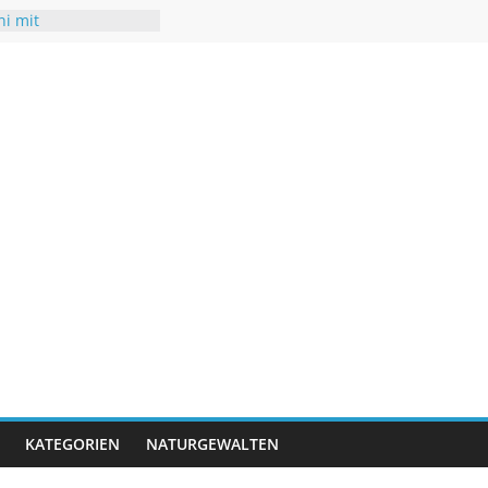
ni mit
aturen
chsommer mit Folgen
r
t neuen Rekorden
rifft USA
rigwasser – kaum
KATEGORIEN
NATURGEWALTEN