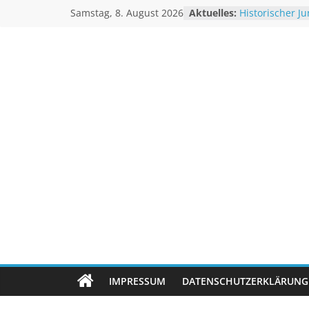
Zum
Samstag, 8. August 2026
Aktuelles:
Historischer Ju
Inhalt
Rekordtemper
Juli 2026 – Ho
springen
Unwetteragentu
Rheinpegel mi
Sturm BERTHA t
Extremes Nied
powered
Linderung
by
Thomas
Sävert
IMPRESSUM
DATENSCHUTZERKLÄRUNG